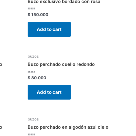
Buzo exclusivo bordado con rosa
Rated
$
150.000
0
out
of
Add to cart
5
buzos
o
Buzo perchado cuello redondo
Rated
$
80.000
0
out
of
Add to cart
5
buzos
o
Buzo perchado en algodón azul cielo