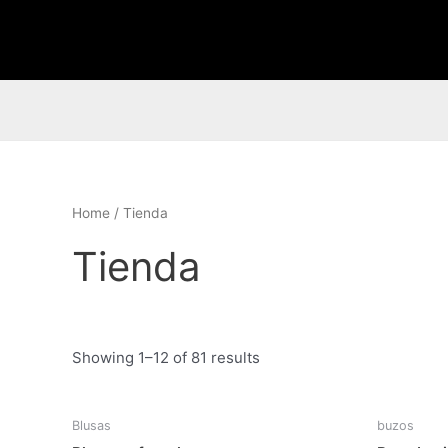
Ir
al
contenido
Home
/ Tienda
Tienda
Showing 1–12 of 81 results
Blusas
buzos