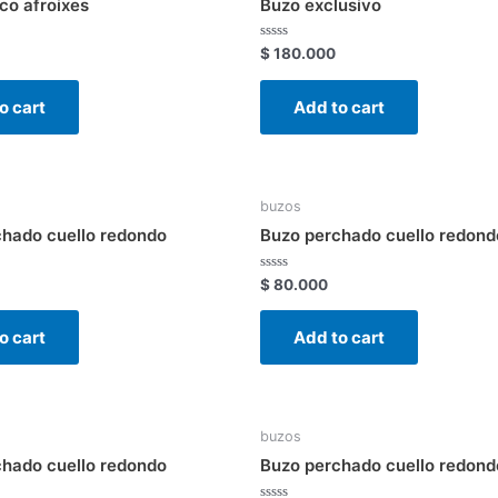
co afroixes
Buzo exclusivo
Rated
$
180.000
0
out
of
o cart
Add to cart
5
buzos
chado cuello redondo
Buzo perchado cuello redond
Rated
$
80.000
0
out
of
o cart
Add to cart
5
buzos
chado cuello redondo
Buzo perchado cuello redond