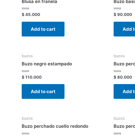
Blusa en franela
Buzo basi
Rated
Rated
$
45.000
$
90.000
0
0
out
out
of
of
Add to cart
Add t
5
5
buzos
buzos
Buzo negro estampado
Buzo per
Rated
Rated
$
110.000
$
80.000
0
0
out
out
of
of
Add to cart
Add t
5
5
buzos
buzos
Buzo perchado cuello redondo
Buzo per