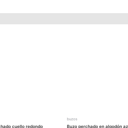
buzos
chado cuello redondo
Buzo perchado en algodón azu