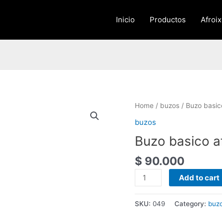
Inicio
Productos
Afroi
Buzo
Home
/
buzos
/ Buzo basic
basico
buzos
afroixes
Buzo basico a
quantity
$
90.000
Add to cart
SKU:
049
Category:
buz