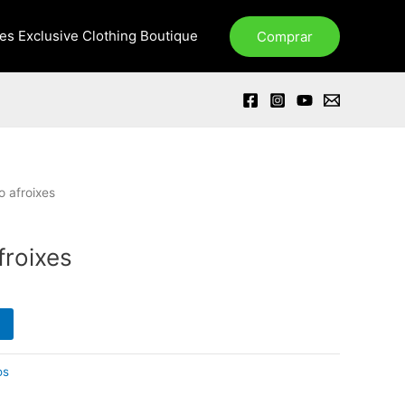
xes Exclusive Clothing Boutique
Comprar
o afroixes
froixes
os