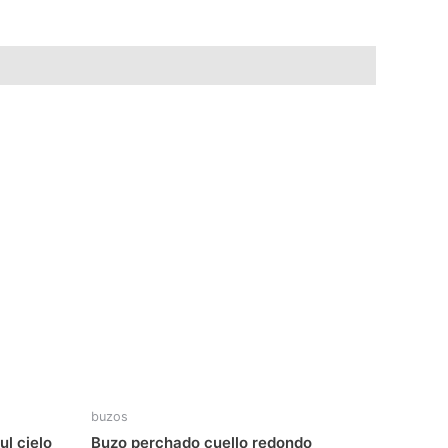
buzos
l cielo
Buzo perchado cuello redondo