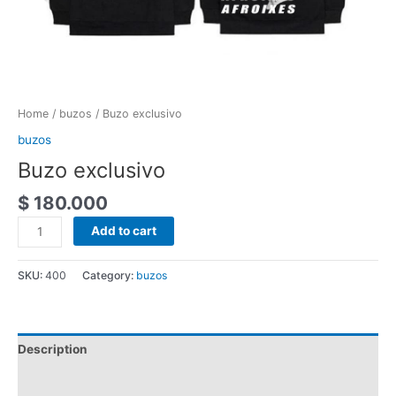
Home
/
buzos
/ Buzo exclusivo
buzos
Buzo exclusivo
$
180.000
Add to cart
SKU:
400
Category:
buzos
Description
Reviews (0)