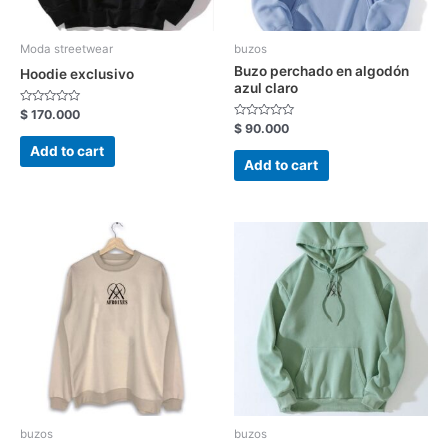
Moda streetwear
buzos
Buzo perchado en algodón
Hoodie exclusivo
azul claro
Rated
$
170.000
0
Rated
$
90.000
out
0
of
out
Add to cart
5
of
Add to cart
5
buzos
buzos