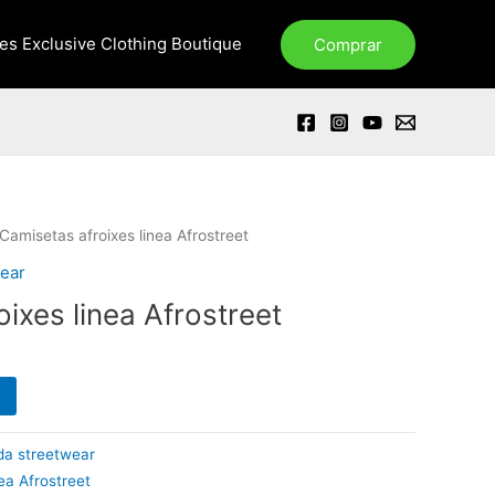
xes Exclusive Clothing Boutique
Comprar
Camisetas afroixes linea Afrostreet
ear
ixes linea Afrostreet
a streetwear
ea Afrostreet