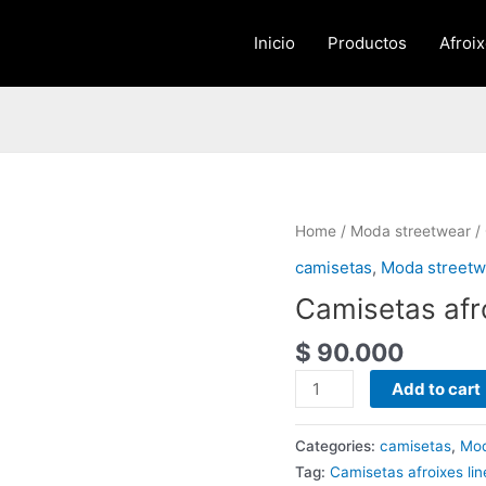
Inicio
Productos
Afroi
Camisetas
Home
/
Moda streetwear
/ 
afroixes
camisetas
,
Moda streetw
linea
Camisetas afro
Afrostreet
quantity
$
90.000
Add to cart
Categories:
camisetas
,
Mod
Tag:
Camisetas afroixes lin