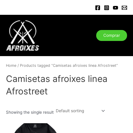
Ir
al
contenido
Comprar
Home
/ Products tagged “Camisetas afroixes linea Afrostreet”
Camisetas afroixes linea
Afrostreet
Showing the single result