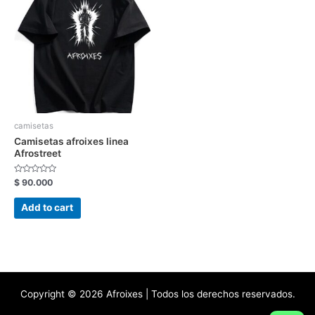
camisetas
Camisetas afroixes linea
Afrostreet
Rated
$
90.000
0
out
of
Add to cart
5
Copyright © 2026 Afroixes | Todos los derechos reservados.