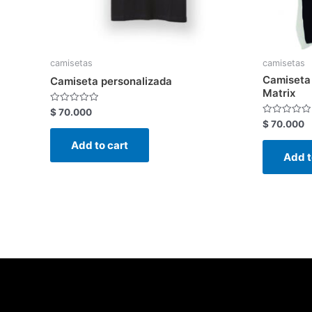
camisetas
camisetas
Camiseta
Camiseta personalizada
Matrix
Rated
$
70.000
0
Rated
$
70.000
out
0
of
out
Add to cart
5
of
Add t
5