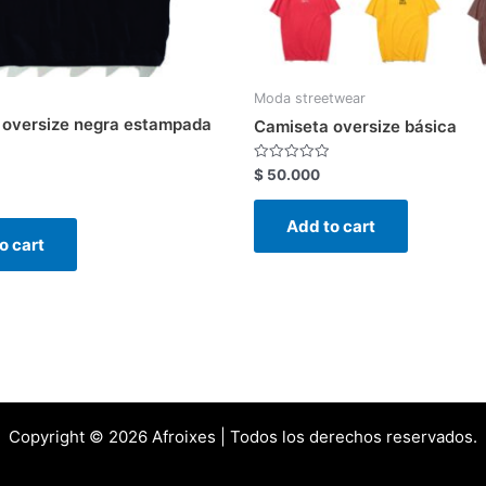
Moda streetwear
 oversize negra estampada
Camiseta oversize básica
Rated
$
50.000
0
out
of
Add to cart
5
o cart
Copyright © 2026 Afroixes | Todos los derechos reservados.