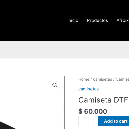
Inicio
Productos
Afroi
Camiseta
Home
/
camisetas
/ Camis
DTF
camisetas
quantity
Camiseta DTF
$
60.000
Add to cart