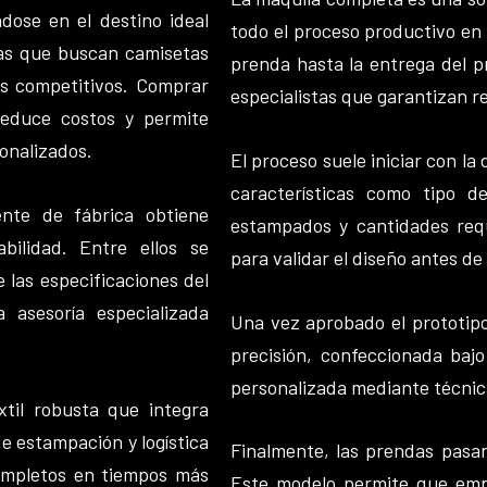
dose en el destino ideal
todo el proceso productivo en
as que buscan camisetas
prenda hasta la entrega del 
os competitivos. Comprar
especialistas que garantizan r
reduce costos y permite
onalizados.
El proceso suele iniciar con la
características como tipo de
nte de fábrica obtiene
estampados y cantidades requ
ilidad. Entre ellos se
para validar el diseño antes de
 las especificaciones del
 asesoría especializada
Una vez aprobado el prototipo
precisión, confeccionada bajo
personalizada mediante técni
til robusta que integra
de estampación y logística
Finalmente, las prendas pasa
completos en tiempos más
Este modelo permite que emp