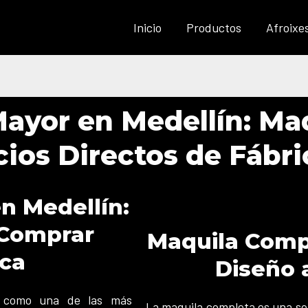
Inicio
Productos
Afroixe
Mayor en Medellín: Ma
cios Directos de Fábri
n Medellín:
 Comprar
Maquila Comp
ica
Diseño a
 como una de las más
La maquila completa es una sol