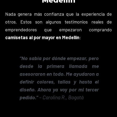
Nada genera más confianza que la experiencia de
otros. Estos son algunos testimonios reales de
emprendedores que empezaron comprando
camisetas al por mayor en Medellín
:
“No sabía por dónde empezar, pero
desde la primera llamada me
asesoraron en todo. Me ayudaron a
definir colores, tallas y hasta el
diseño. Ahora ya voy por mi tercer
pedido.”
–
Carolina R., Bogotá