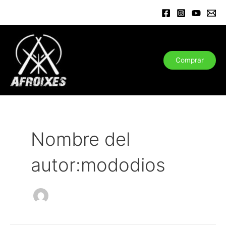
Ir
al
contenido
Comprar
Nombre del
autor:mododios