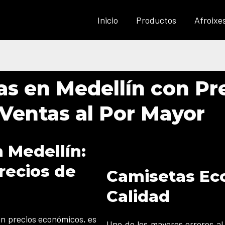
Inicio
Productos
Afroixe
as en Medellín con P
Ventas al Por Mayor
 Medellín:
recios de
Camisetas Eco
Calidad
n precios económicos, es
Uno de los mayores errores a