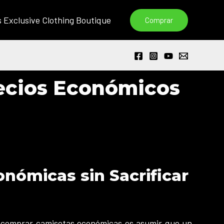
s Exclusive Clothing Boutique
Comprar
recios Económicos
nómicas sin Sacrificar
l comprar camisetas económicas es asumir que un