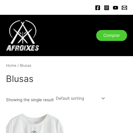
Ir
al
contenido
Comprar
Home
/ Blusas
Blusas
Showing the single result