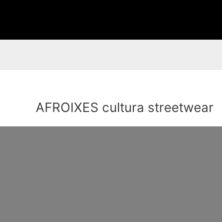
Ir
al
contenido
AFROIXES cultura streetwear